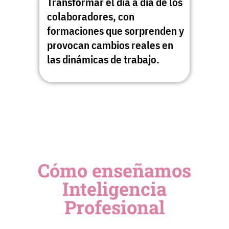
Transformar el día a día de los
colaboradores, con
formaciones que sorprenden y
provocan cambios reales en
las dinámicas de trabajo.
Home
Conócenos
Consultoria & Train
Liderazgo
Clientes
Cómo enseñamos
Inteligencia
Blog
Inteligencia
Profesional
Contacto
Profesional
Cultura
Organizacional