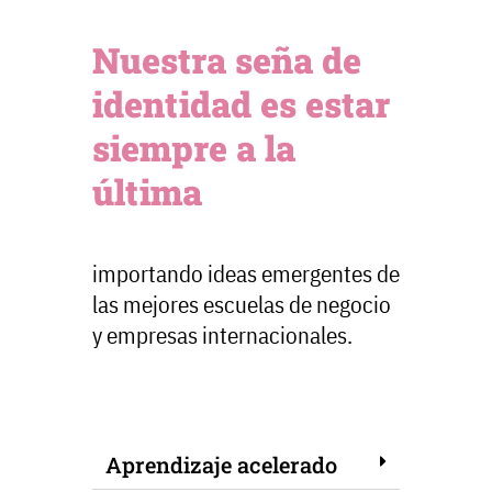
BeUp S.L.
Mentoring
C/ Gustavo Fernández Balbue
Nuestra seña de
Empresarial
loft 2 A
identidad es estar
Bienestar
28002 Madrid
siempre a la
T: (+34) 910001268
última
E: info@be-up.es
importando ideas emergentes de
las mejores escuelas de negocio
y empresas internacionales.
Aprendizaje acelerado