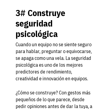
BeUp S.L.
Mentoring
3# Construye
C/ Gustavo Fernández Balbu
Empresarial
loft 2 A
seguridad
Bienestar
28002 Madrid
psicológica
T: (+34) 910001268
E: info@be-up.es
Cuando un equipo no se siente seguro
para hablar, preguntar o equivocarse,
se apaga como una vela. La seguridad
psicológica es uno de los mejores
predictores de rendimiento,
creatividad e innovación en equipos.
¿Cómo se construye? Con gestos más
pequeños de lo que parece, desde
pedir opiniones antes de dar la tuya, a