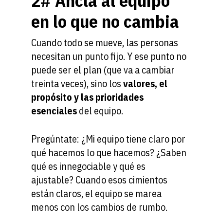
2# Ancla al equipo
en lo que no cambia
Cuando todo se mueve, las personas
necesitan un punto fijo. Y ese punto no
puede ser el plan (que va a cambiar
treinta veces), sino los
valores, el
Home
propósito y las prioridades
Conócenos
esenciales
del equipo.
Consultoria & Train
Pregúntate: ¿Mi equipo tiene claro por
Liderazgo
Clientes
qué hacemos lo que hacemos? ¿Saben
Inteligencia
qué es innegociable y qué es
Blog
Profesional
ajustable? Cuando esos cimientos
Contacto
están claros, el equipo se marea
Cultura
menos con los cambios de rumbo.
Organizacional