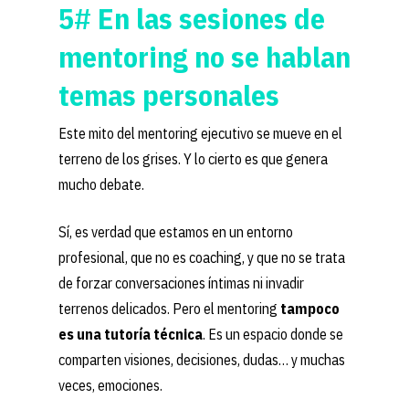
5# En las sesiones de
mentoring no se hablan
Home
temas personales
Conócenos
Consultoria & Train
Este mito del mentoring ejecutivo se mueve en el
terreno de los grises. Y lo cierto es que genera
Liderazgo
Clientes
mucho debate.
Inteligencia
Blog
Profesional
Sí, es verdad que estamos en un entorno
Contacto
profesional, que no es coaching, y que no se trata
Cultura
de forzar conversaciones íntimas ni invadir
Organizacional
BeUp S.L.
terrenos delicados. Pero el mentoring
tampoco
Mentoring
es una tutoría técnica
. Es un espacio donde se
C/ Gustavo Fernández Balbu
Empresarial
comparten visiones, decisiones, dudas… y muchas
loft 2 A
Bienestar
veces, emociones.
28002 Madrid