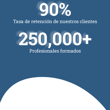
90
%
BeUp S.L.
Mentoring
C/ Gustavo Fernández Balbue
Empresarial
loft 2 A
Tasa de retención de nuestros clientes
Bienestar
28002 Madrid
250,000
+
T: (+34) 910001268
E: info@be-up.es
Profesionales formados