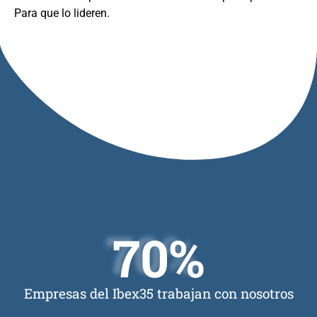
Para que lo lideren.
Home
Conócenos
Consultoria & Train
Liderazgo
Clientes
70
%
Inteligencia
Blog
Profesional
Contacto
Cultura
Empresas del Ibex35 trabajan con nosotros
Organizacional